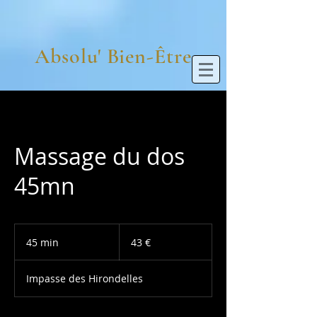
Absolu' Bien-Être
Massage du dos
45mn
43
euros
45 min
4
43 €
5
m
Impasse des Hirondelles
i
n